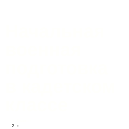
Начальная
военная
подготовка
в кадетском
классе
Главная
»