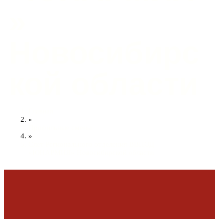
»
Новосибирс
кой области
Главная
»
Профильные смены
»
Слет Регионального отделения ВВПОД
«ЮНАРМИЯ» Новосибирской области