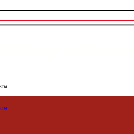
смена «Юный 
екты
екты