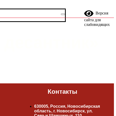
Версия
сайта для
слабовидящих
десантник»
Контакты
630005, Россия, Новосибирская
область, г. Новосибирск, ул.
Семьи Шамшиных, 110