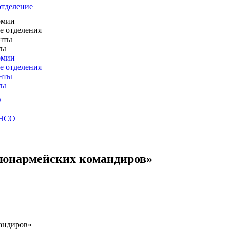
отделение
рмии
е отделения
нты
ты
рмии
е отделения
нты
ты
Ю
 НСО
 юнармейских командиров»
андиров»