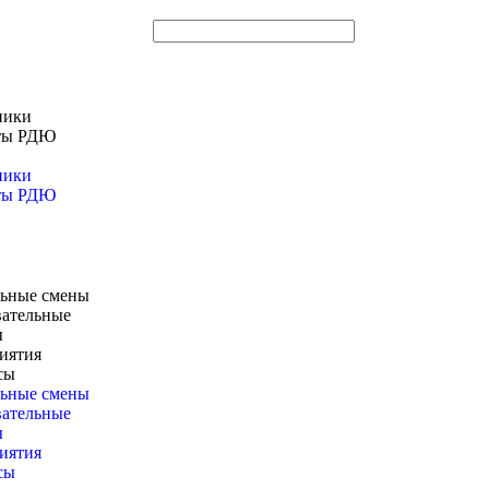
ники
ты РДЮ
ники
ты РДЮ
ьные смены
вательные
ы
иятия
сы
ьные смены
вательные
ы
иятия
сы