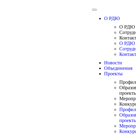
О РДЮ
О РДЮ
Сотруд
Контак
О РДЮ
Сотруд
Контак
Новости
Объединения
Проекты
Профил
Образо
проект
Меропр
Конкур
Профил
Образо
проект
Меропр
Конкур