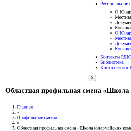
Региональное 
О Юна
Местны
Докуме
Контак
О Юна
Местны
Докуме
Контак
Контакты РД
Библиотека
Книга памяти
X
Областная профильная смена «Школа
Главная
»
Профильные смены
»
Областная профильная смена «Школа юнармейских ком