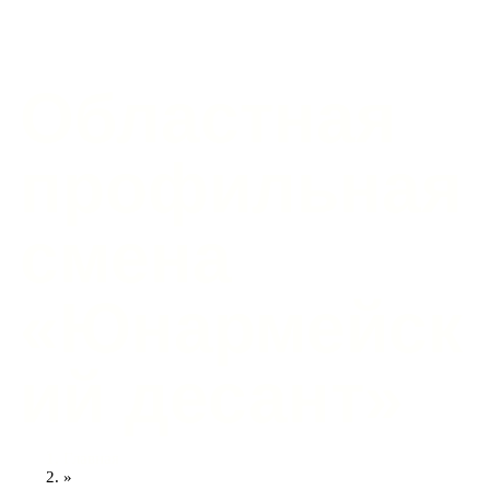
Областная
профильная
смена
«Юнармейск
ий десант»
Главная
»