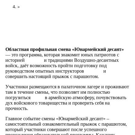
Профильные смены
»
Областная профильная смена «Юнармейский
десант»
Областная профильная смена «Юнармейский десант»
— это программа, которая знакомит юных патриотов с
историей и традициями Воздушно-десантных
войск, даёт возможность пройти подготовку под
руководством опытных инструкторов и
совершить настоящий прыжок с парашютом.
Участники размещаются в палаточном лагере и проживают
там в течение смены, что позволяет им полностью
погрузиться в армейскую атмосферу, почувствовать
дух войскового товарищества и проверить себя на
прочность.
Главное событие смены «Юнармейский десант» –
самостоятельный ознакомительный прыжок с парашютом,
который участники совершают после успешного
прохождения образовательной программы. Каждому