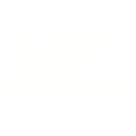
Региональн
ый проект
«Школа
Юнармейски
х
командиров