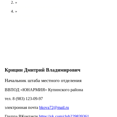
»
Образовательные проекты
»
Местное отделение ВВПОД «Юнармия»
Купинского района
Крицин Дмитрий Владимирович
Начальник штаба местного отделения
ВВПОД «ЮНАРМИЯ» Купинского района
тел. 8 (983) 123-09-97
электронная почта
bkova72@mail.ru
Группа ВКонтакте
https://vk.com/club229839361