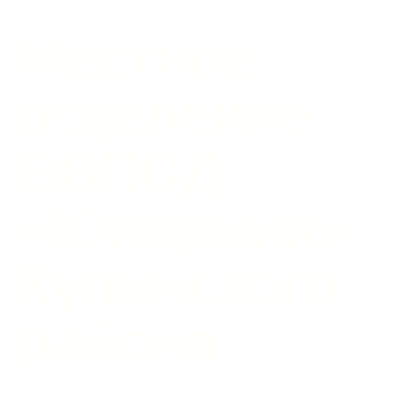
Местное
отделение
ВВПОД
«Юнармия»
Купинского
района
Главная