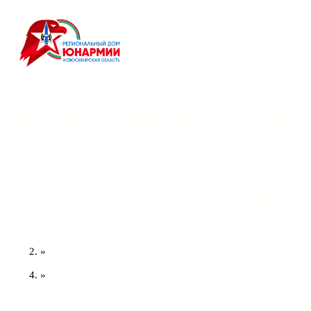
Юнармейски
й отряд
«Зарничник»
Главная
»
Образовательные проекты
»
Юнармейский отряд «Зарничник»