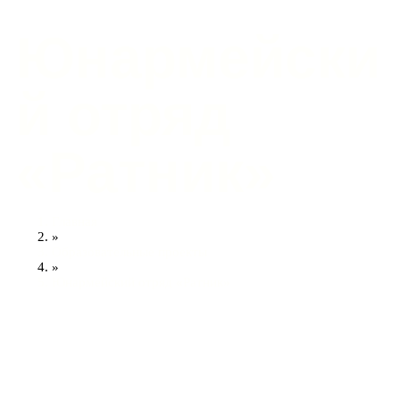
Юнармейски
й отряд
«Ратник»
Главная
»
Образовательные проекты
»
Юнармейский отряд «Ратник»