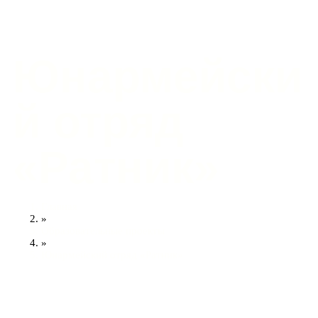
Юнармейски
й отряд
«Ратник»
Главная
»
Образовательные проекты
»
Юнармейский отряд «Ратник»