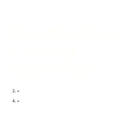
Юнармейски
й отряд
«Орлята»
Главная
»
Образовательные проекты
»
Юнармейский отряд «Орлята»