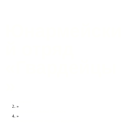
Юнармейски
й отряд
«Гвардейцы
»
Главная
»
Образовательные проекты
»
Юнармейский отряд «Гвардейцы»