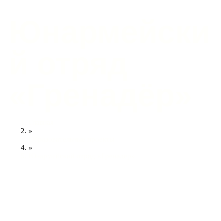
Юнармейски
й отряд
«Гренадёр»
Главная
»
Образовательные проекты
»
Юнармейский отряд «Гренадёр»