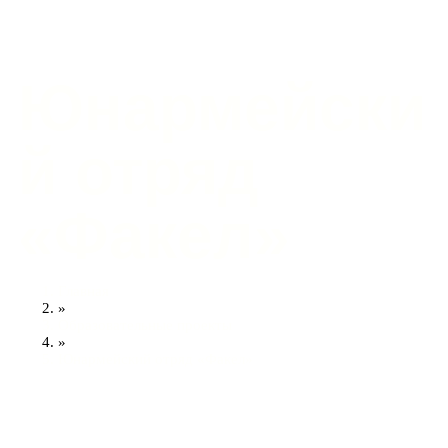
Юнармейски
й отряд
«Факел»
Главная
»
Образовательные проекты
»
Юнармейский отряд «Факел»