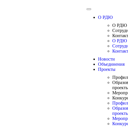
О РДЮ
О РДЮ
Сотруд
Контак
О РДЮ
Сотруд
Контак
Новости
Объединения
Проекты
Профил
Образо
проект
Меропр
Конкур
Профил
Образо
проект
Меропр
Конкур