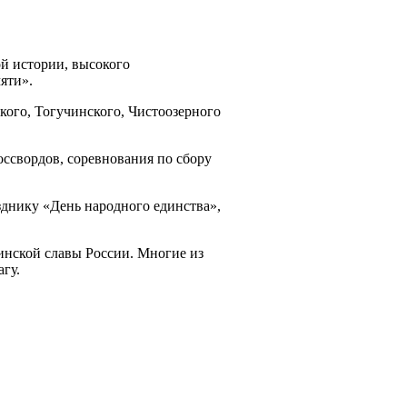
ой истории, высокого
яти».
кого, Тогучинского, Чистоозерного
ссвордов, соревнования по сбору
зднику «День народного единства»,
инской славы России. Многие из
агу.