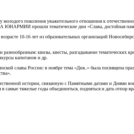
я у молодого поколения уважительного отношения к отечественн
 ЮНАРМИИ прошли тематические дни «Слава, достойная пам
возрасте 10-16 лет из образовательных организаций Новосибирс
азнообразным: квизы, квесты, разгадывание тематических кро
нкурсы капитанов и др.
ской славы России: в ноябре тема «Дня..» была посвящена пра
ства».
ественной истории, связанную с Памятными датами и Днями во
 в самые тяжелые годы объединиться, подняться и дать отпор вр