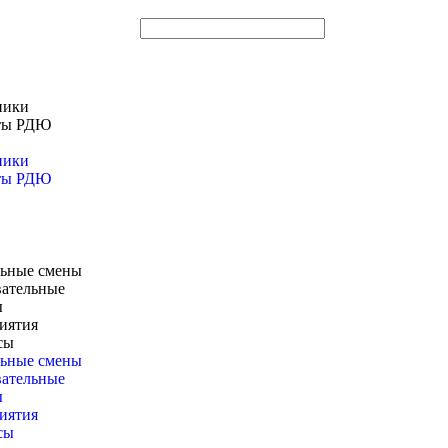
ники
ты РДЮ
ники
ты РДЮ
ьные смены
вательные
ы
иятия
сы
ьные смены
вательные
ы
иятия
сы