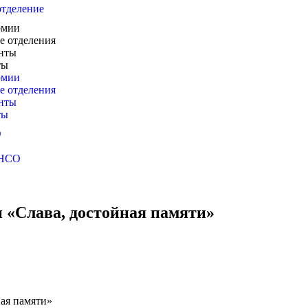
отделение
рмии
е отделения
нты
ты
рмии
е отделения
нты
ты
Ю
 НСО
«Слава, достойная памяти»
ая памяти»