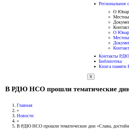
Региональное 
О Юна
Местны
Докуме
Контак
О Юна
Местны
Докуме
Контак
Контакты РД
Библиотека
Книга памяти
X
В РДЮ НСО прошли тематические дни 
Главная
»
Новости
»
В РДЮ НСО прошли тематические дни «Слава, достойн