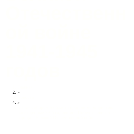
Отечественн
ой войне
1941-1945
годов
Главная
»
Новости
»
В Новосибирской области прошли мероприятия,
посвященные 79-й годовщине Победы советского
народа в Великой Отечественной войне…