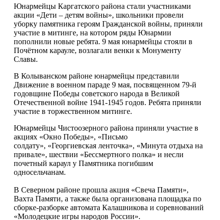
Юнармейцы Каргатского района стали участниками
акции «Дети – детям войны», школьники провели
уборку памятника героям Гражданской войны, приняли
участие в митинге, на котором ряды Юнармии
пополнили новые ребята. 9 мая юнармейцы стояли в
Почётном карауле, возлагали венки к Монументу
Славы.
В Колыванском районе юнармейцы представили
Движение в военном параде 9 мая, посвященном 79-й
годовщине Победы советского народа в Великой
Отечественной войне
1941-1945
годов. Ребята приняли
участие в торжественном митинге.
Юнармейцы Чистоозерного района приняли участие в
акциях «Окно Победы», «Письмо
солдату», «Георгиевская ленточка», «Минута отдыха на
привале», шествии «Бессмертного полка» и несли
почетный караул у Памятника погибшим
односельчанам.
В Северном районе прошла акция «Свеча Памяти»,
Вахта Памяти, а также была организована площадка по
сборке-разборке автомата Калашникова и соревнований
«Молодецкие игры народов России».