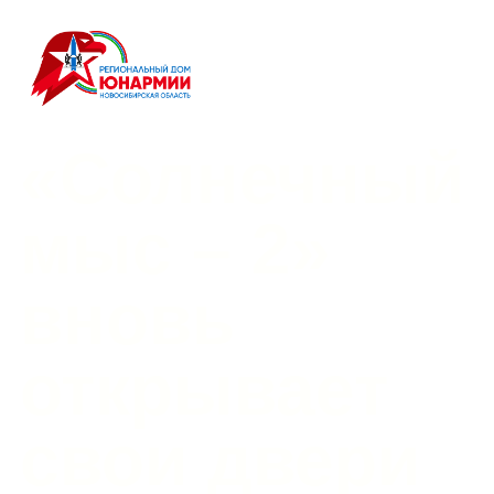
«Солнечный
мыс – 2»
вновь
открывает
свои двери