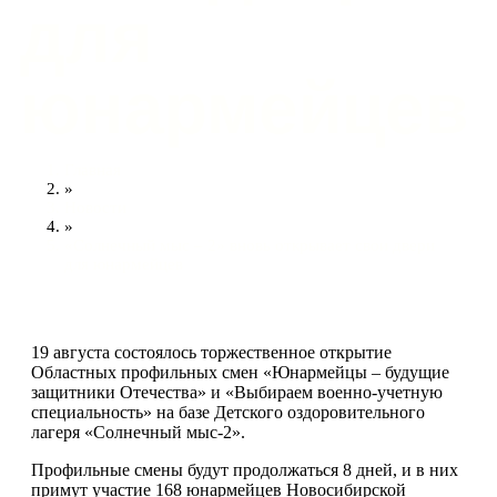
для
юнармейцев
Главная
»
Новости
»
«Солнечный мыс – 2» вновь открывает свои двери
для юнармейцев
19 августа состоялось торжественное открытие
Областных профильных смен «Юнармейцы – будущие
защитники Отечества» и «Выбираем военно-учетную
специальность» на базе Детского оздоровительного
лагеря «Солнечный мыс-2».
Профильные смены будут продолжаться 8 дней, и в них
примут участие 168 юнармейцев Новосибирской