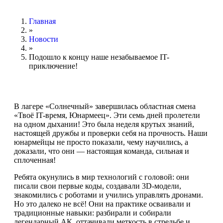
Главная
»
Новости
»
Подошло к концу наше незабываемое IT-
приключение!
В лагере «Солнечный» завершилась областная смена
«Твоё IT-время, Юнармеец». Эти семь дней пролетели
на одном дыхании! Это была неделя крутых знаний,
настоящей дружбы и проверки себя на прочность. Наши
юнармейцы не просто показали, чему научились, а
доказали, что они — настоящая команда, сильная и
сплоченная!
Ребята окунулись в мир технологий с головой: они
писали свои первые коды, создавали 3D-модели,
знакомились с роботами и учились управлять дронами.
Но это далеко не всё! Они на практике осваивали и
традиционные навыки: разбирали и собирали
легендарный АК, оттачивали меткость в стрельбе и