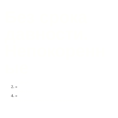
Без срока
давности.
Непокоренн
ые
Главная
»
Конкурсы
»
Без срока давности. Непокоренные