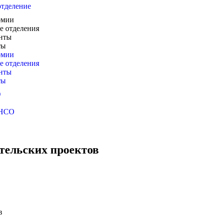
отделение
рмии
е отделения
нты
ты
рмии
е отделения
нты
ты
Ю
 НСО
ательских проектов
в