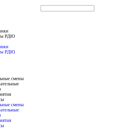
ники
ты РДЮ
ники
ты РДЮ
ьные смены
вательные
ы
иятия
сы
ьные смены
вательные
ы
иятия
сы