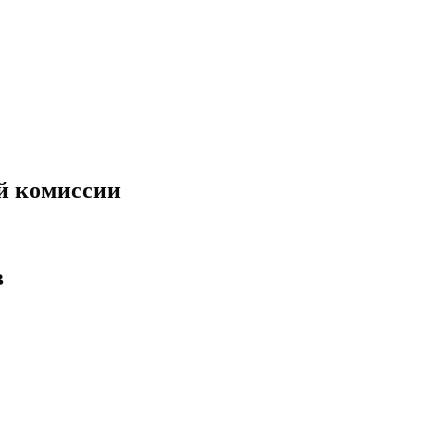
й комиссии
в