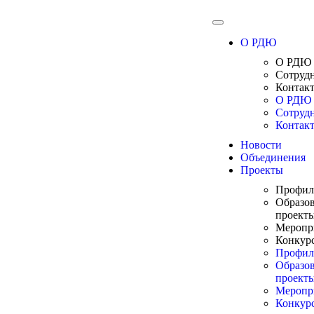
О РДЮ
О РДЮ
Сотруд
Контак
О РДЮ
Сотруд
Контак
Новости
Объединения
Проекты
Профил
Образо
проект
Меропр
Конкур
Профил
Образо
проект
Меропр
Конкур