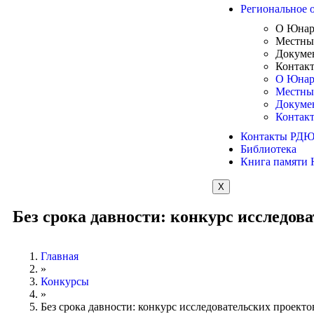
Региональное 
О Юна
Местны
Докуме
Контак
О Юна
Местны
Докуме
Контак
Контакты РД
Библиотека
Книга памяти
X
Без срока давности: конкурс исследов
Главная
»
Конкурсы
»
Без срока давности: конкурс исследовательских проекто