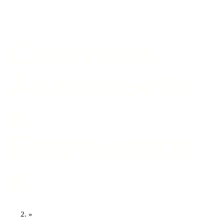
Светлана
Анатольевн
а
Благодаров
а
Главная
»