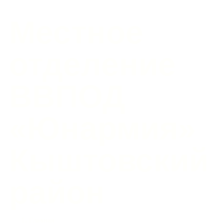
Местное
отделение
ВВПОД
«Юнармия»
Кыштовский
район
Главная