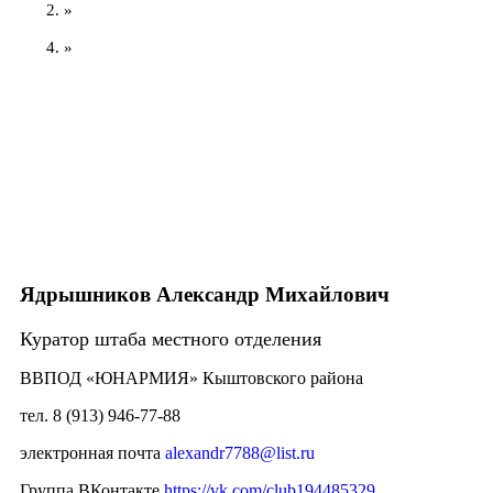
»
Образовательные проекты
»
Местное отделение ВВПОД «Юнармия»
Кыштовский район
Ядрышников Александр Михайлович
Куратор штаба местного отделения
ВВПОД «ЮНАРМИЯ» Кыштовского района
тел.
8 (913) 946-77-88
электронная почта
alexandr7788@list.ru
Группа ВКонтакте
https://vk.com/club194485329