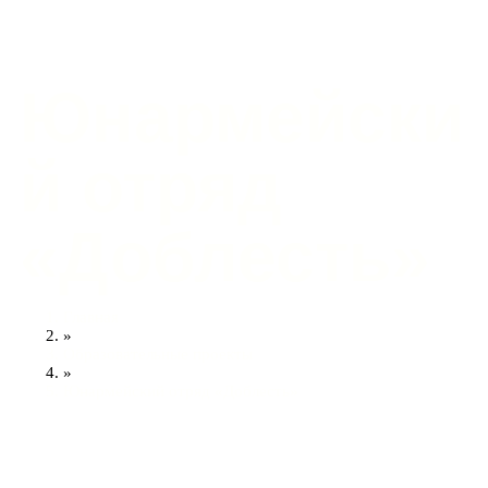
Юнармейски
й отряд
«Доблесть»
Главная
»
Образовательные проекты
»
Юнармейский отряд «Доблесть»