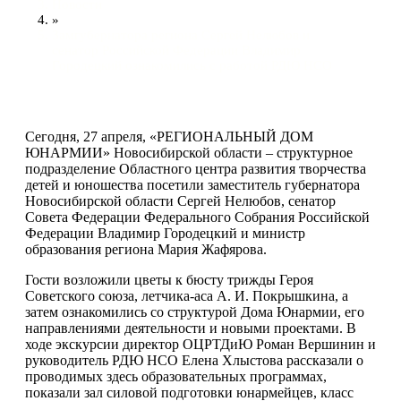
Новости
»
Замгубернатора региона Сергей Нелюбов и
сенатор Российской Федерации Владимир
Городецкий ознакомились с работой РДЮ НСО
Сегодня, 27 апреля, «РЕГИОНАЛЬНЫЙ ДОМ
ЮНАРМИИ» Новосибирской области – структурное
подразделение Областного центра развития творчества
детей и юношества посетили заместитель губернатора
Новосибирской области Сергей Нелюбов, сенатор
Совета Федерации Федерального Собрания Российской
Федерации Владимир Городецкий и министр
образования региона Мария Жафярова.
Гости возложили цветы к бюсту трижды Героя
Советского союза, летчика-аса А. И. Покрышкина, а
затем ознакомились со структурой Дома Юнармии, его
направлениями деятельности и новыми проектами. В
ходе экскурсии директор ОЦРТДиЮ Роман Вершинин и
руководитель РДЮ НСО Елена Хлыстова рассказали о
проводимых здесь образовательных программах,
показали зал силовой подготовки юнармейцев, класс