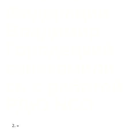
Федерации
Владимир
Городецкий
ознакомили
сь с работой
РДЮ НСО
Главная
»