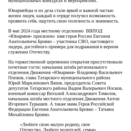
муниципальных конкурсах и мероприятиях.
Юнармейцы и их дела стали яркой и важной частью
жизни лицея, каждый в отряде получил возможность
проявить себя, ощутить свою полезность и значимость.
В мае 2024 года местному отделению ВВПОД
«Юнармия» присвоено имя героя России Евгения
Анатольевича Бровко – участника СВО, настоящего
лидера, достойного примера для подражания в верном
служении Отечеству.
На торжественной церемонии открытия присутствовали
почетные гости: начальник штаба регионального
отделения Движения «Юнармия» Владимир Васильевич
Попков, глава Татарского муниципального района
Юрий Маркленович Вязов, председатель Совета
депутатов Татарского района Вадим Валерьевич Носков,
военный комиссар Виталий Александрович Томилов,
начальник штаба местного отделения Движения Антон
Игоревич Турышев. А также мама Героя Российской
Федерации Евгения Анатольевича Бровко – Татьяна
Михайловна Бровко.
«Любите свою малую родину, свое
Отечество. Любите родителей, семью,