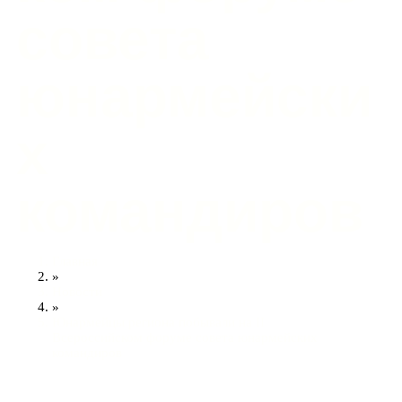
совета
юнармейски
х
командиров
Главная
»
Новости
»
Юнармейцы региона побывали на II
Всероссийском форуме совета юнармейских
командиров