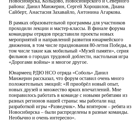
Новосибирска, Кольцово, Новосибирского и Северного
района: Данил Манжерин, Сергей Хорошилов, Диана
Сайберт, Анастасия Захавайло, Антонина Агаркова.
В рамках образовательной программы для участников
проходили лекции и мастер-классы. В финале форума
командиры отрядов представили проекты новых
мероприятий и направлений развития юнармейского
движения, в том числе празднования 80-летия Победы, в
том числе такие как мобильный «Музей памяти», серия
фильмов о городах трудовой доблести, настольная игра
«Дорогами войны» и многое другое.
Юнармеец РДЮ НСО отряда «Соболь» Данил
Манжерин рассказал, что форум оставил очень много
положительных эмоций: «Я приобрёл новый опыт,
новых друзей и множество ярких впечатлений. Мне
понравилось работать в команде с новыми ребятами из
разных регионов нашей страны: мы работали над
разработкой игры «Разведчик». Мы впятером – ребята из
Новосибирска – были распределены в разные команды.
Необычно и очень интересно».