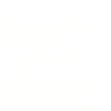
Юнармейцы
региона
побывали
на II
Всероссийс
ком форуме