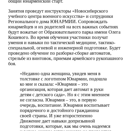
общий юнармейский старт.
Занятия проведут инструкторы «Новосибирского
учебного центра военного искусства» и сотрудники
Регионального дома ЮНАРМИИ. Сопровождать
юнармейцев и их родителей на всех важных событиях
будут вожатые от Образовательного парка имени Олега
Кошевого. Во время обучения участники получат
умения и навыки по тактической медицине, тактико-
специальной, огневой и инженерной подготовке. Будет
проведено обучение по разборке-сборке автоматов,
стрельбе из винтовок, приемам армейского рукопашного
боя.
«Недавно одна женщина, увидев меня в
толстовке с логотипом Юнармии, подошла
ко мне и сказала: «Юнармия – это
организация, которая дает автомат в руки
детям с детского сада». Но я с этим мнением
не согласна. Юнармия – это, в первую
очередь, воспитание. Юнармия воспитывает
порядочного и достойного гражданина
своей страны. И уже второстепенно
Движение дает навыки допризывной
подготовки, которые, как мы очень надеемся