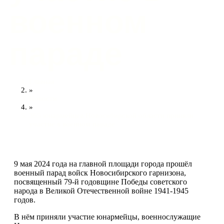
военном
параде
Главная
»
Новости
»
365 юнармейцев Новосибирской области приняли
участие в военном параде
9 мая 2024 года на главной площади города прошёл
военный парад войск Новосибирского гарнизона,
посвященный 79-й годовщине Победы советского
народа в Великой Отечественной войне 1941-1945
годов.
В нём приняли участие юнармейцы, военнослужащие