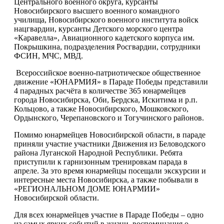
Центрального военного округа, курсанты
Новосибирского высшего военного командного
училища, Новосибирского военного института войск
нацгвардии, курсанты Детского морского центра
«Каравелла», Авиационного кадетского корпуса им.
Покрышкина, подразделения Росгвардии, сотрудники
ФСИН, МЧС, МВД.
Всероссийское военно-патриотическое общественное
движение «ЮНАРМИЯ» в Параде Победы представили
4 парадных расчёта в количестве 365 юнармейцев
города Новосибирска, Оби, Бердска, Искитима и р.п.
Кольцово, а также Новосибирского, Мошковского,
Ордынского, Черепановского и Тогучинского районов.
Помимо юнармейцев Новосибирской области, в параде
приняли участие участники Движения из Беловодского
района Луганской Народной Республики. Ребята
приступили к гарнизонным тренировкам парада в
апреле. За это время юнармейцы посещали экскурсии и
интересные места Новосибирска, а также побывали в
«РЕГИОНАЛЬНОМ ДОМЕ ЮНАРМИИ»
Новосибирской области.
Для всех юнармейцев участие в Параде Победы – одно
из самых ярких событий в жизни, воспоминания о